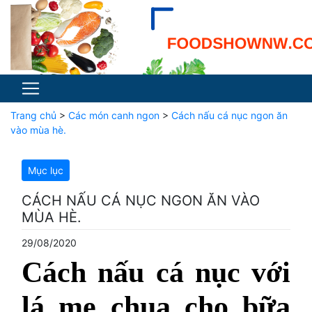
Trang chủ
>
Các món canh ngon
>
Cách nấu cá nục ngon ăn
vào mùa hè.
Mục lục
CÁCH NẤU CÁ NỤC NGON ĂN VÀO
MÙA HÈ.
29/08/2020
Cách nấu cá nục với
lá me chua cho bữa