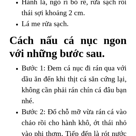
Hành lá, ngò rí bỏ rễ, rửa sạch rồi
thái sợi khoảng 2 cm.
Lá me rửa sạch.
Cách nấu cá nục ngon
với những bước sau.
Bước 1: Đem cá nục đi rán qua với
dầu ăn đến khi thịt cá săn cứng lại,
không cần phải rán chín cá đâu bạn
nhé.
Bước 2: Đổ chỗ mỡ vừa rán cá vào
chảo rồi cho hành khô, ớt thái nhỏ
vào phi thơm. Tiếp đến là rót nước