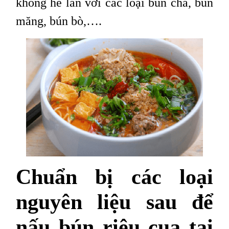
không hề lẫn với các loại bún chả, bún
măng, bún bò,….
Chuẩn bị các loại
nguyên liệu sau để
nấu bún riêu cua tại