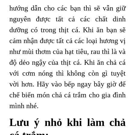
hướng dẫn cho các bạn thì sẽ vẫn giữ
nguyên được tất cả các chất dinh
dưỡng có trong thịt cá. Khi ăn bạn sẽ
cảm nhận được tất cả các loại hương vị
như mùi thơm của hạt tiêu, rau thì là và
độ dẻo ngậy của thịt cá. Khi ăn chả cá
với cơm nóng thì không còn gì tuyệt
vời hơn. Hãy vào bếp ngay bây giờ để
chế biến món chả cá trắm cho gia đình
mình nhé.
Lưu ý nhỏ khi làm chả