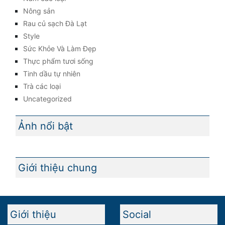
Nông sản
Rau củ sạch Đà Lạt
Style
Sức Khỏe Và Làm Đẹp
Thực phẩm tươi sống
Tinh dầu tự nhiên
Trà các loại
Uncategorized
Ảnh nổi bật
Giới thiệu chung
Giới thiệu
Social