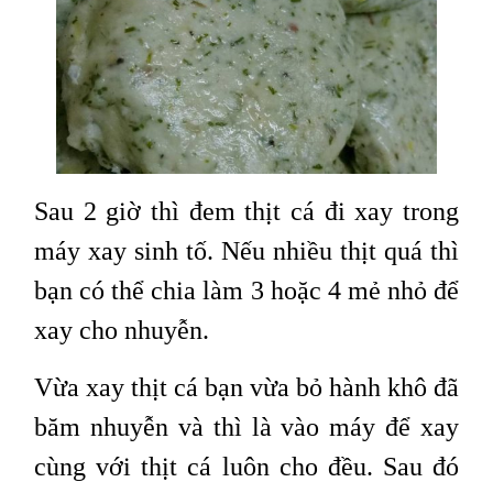
Sau 2 giờ thì đem thịt cá đi xay trong
máy xay sinh tố. Nếu nhiều thịt quá thì
bạn có thể chia làm 3 hoặc 4 mẻ nhỏ để
xay cho nhuyễn.
Vừa xay thịt cá bạn vừa bỏ hành khô đã
băm nhuyễn và thì là vào máy để xay
cùng với thịt cá luôn cho đều. Sau đó