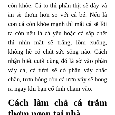
còn khỏe. Cá to thì phần thịt sẽ dày và
ăn sẽ thơm hơn so với cá bé. Nếu là
con cá còn khỏe mạnh thì mắt cá sẽ lồi
ra còn nếu là cá yếu hoặc cá sắp chết
thì nhìn mắt sẽ trắng, lõm xuống,
không hề có chút sức sống nào. Cách
nhận biết cuối cùng đó là sờ vào phần
vảy cá, cá tươi sẽ có phần vảy chắc
chắn, trơn bóng còn cá ươn vảy sẽ bong
ra ngay khi bạn cố tình chạm vào.
Cách làm chả cá trắm
thơm ngon tại nhà.