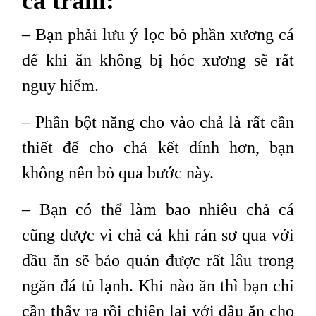
cá trắm:
– Bạn phải lưu ý lọc bỏ phần xương cá
để khi ăn không bị hóc xương sẽ rất
nguy hiểm.
– Phần bột năng cho vào chả là rất cần
thiết để cho chả kết dính hơn, bạn
không nên bỏ qua bước này.
– Bạn có thể làm bao nhiêu chả cá
cũng được vì chả cá khi rán sơ qua với
dầu ăn sẽ bảo quản được rất lâu trong
ngăn đá tủ lạnh. Khi nào ăn thì bạn chỉ
cần thấy ra rồi chiên lại với dầu ăn cho