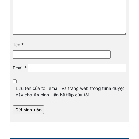
Tên
*
Email
*
Lưu tên của tôi, email, và trang web trong trình duyệt
này cho lần bình luận kế tiếp của tôi.