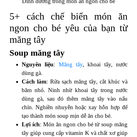
Dinh dưỡng trong món ăn ngon cho bé
5+ cách chế biến món ăn
ngon cho bé yêu của bạn từ
măng tây
Soup măng tây
Nguyên liệu
:
Măng tây
, khoai tây, nước
dùng gà.
Cách làm
: Rửa sạch măng tây, cắt khúc và
băm nhỏ. Ninh nhừ khoai tây trong nước
dùng gà, sau đó thêm măng tây vào nấu
chín. Nghiền nhuyễn hoặc xay hỗn hợp để
tạo thành món soup mịn dễ ăn cho bé.
Lợi ích
: Món ăn ngon cho bé từ soup măng
tây giúp cung cấp vitamin K và chất xơ giúp