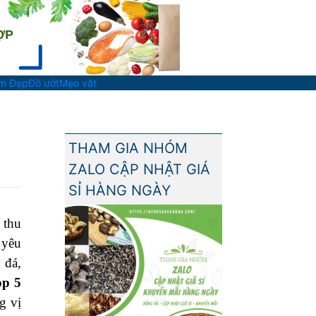
àm Đẹp
Đồ ướt
Mẹo vặt
THAM GIA NHÓM
ZALO CẬP NHẬT GIÁ
SỈ HÀNG NGÀY
 thu
 yêu
 đá,
op 5
g vị