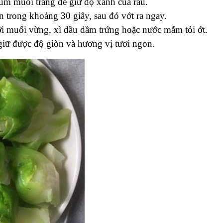
úm muối trắng để giữ độ xanh của rau.
 trong khoảng 30 giây, sau đó vớt ra ngay.
i muối vừng, xì dầu dầm trứng hoặc nước mắm tỏi ớt.
giữ được độ giòn và hương vị tươi ngon.