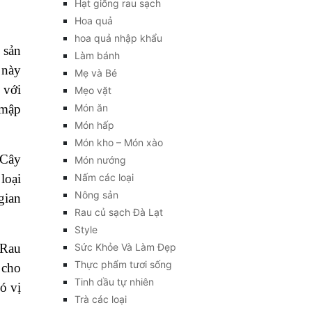
Hạt giống rau sạch
Hoa quả
hoa quả nhập khẩu
c sản
Làm bánh
 này
Mẹ và Bé
 với
Mẹo vặt
 mập
Món ăn
Món hấp
Món kho – Món xào
 Cây
Món nướng
loại
Nấm các loại
Nông sản
gian
Rau củ sạch Đà Lạt
Style
 Rau
Sức Khỏe Và Làm Đẹp
Thực phẩm tươi sống
h cho
Tinh dầu tự nhiên
ó vị
Trà các loại