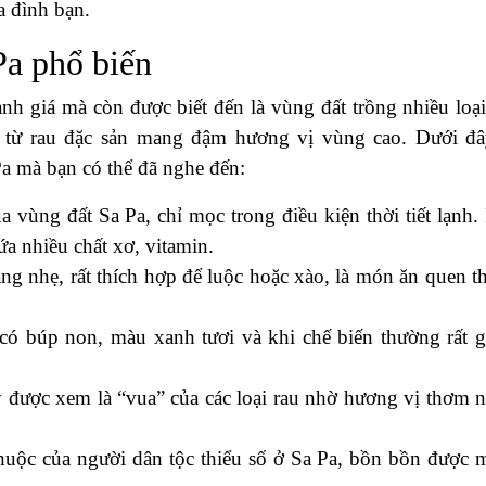
a đình bạn.
Pa phổ biến
ạnh giá mà còn được biết đến là vùng đất trồng nhiều loại
 từ rau đặc sản mang đậm hương vị vùng cao. Dưới đâ
Pa mà bạn có thể đã nghe đến:
a vùng đất Sa Pa, chỉ mọc trong điều kiện thời tiết lạnh.
ứa nhiều chất xơ, vitamin.
ắng nhẹ, rất thích hợp để luộc hoặc xào, là món ăn quen t
có búp non, màu xanh tươi và khi chế biến thường rất g
ày được xem là “vua” của các loại rau nhờ hương vị thơm 
huộc của người dân tộc thiểu số ở Sa Pa, bồn bồn được 