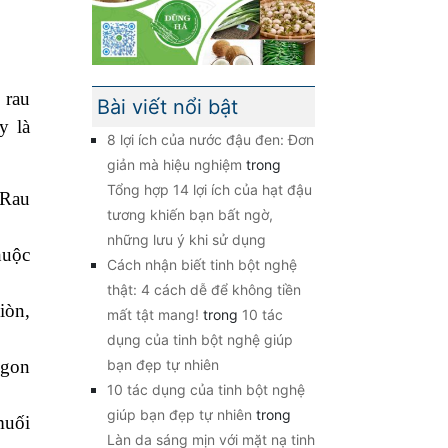
 rau
Bài viết nổi bật
y là
8 lợi ích của nước đậu đen: Đơn
giản mà hiệu nghiệm
trong
Tổng hợp 14 lợi ích của hạt đậu
 Rau
tương khiến bạn bất ngờ,
những lưu ý khi sử dụng
huộc
Cách nhận biết tinh bột nghệ
thật: 4 cách dễ để không tiền
iòn,
mất tật mang!
trong
10 tác
dụng của tinh bột nghệ giúp
bạn đẹp tự nhiên
ngon
10 tác dụng của tinh bột nghệ
giúp bạn đẹp tự nhiên
trong
muối
Làn da sáng mịn với mặt nạ tinh