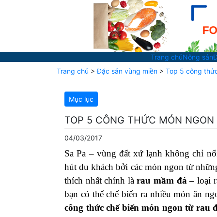
Trang chủ
Nông sản
Đ
Trang chủ
>
Đặc sản vùng miền
>
Top 5 công thứ
Mục lục
TOP 5 CÔNG THỨC MÓN NGON 
04/03/2017
Sa Pa – vùng đất xứ lạnh không chỉ nổ
hút du khách bởi các món ngon từ những
thích nhất chính là
rau mầm đá
– loại 
bạn có thể chế biến ra nhiều món ăn n
công thức chế biến món ngon từ rau 