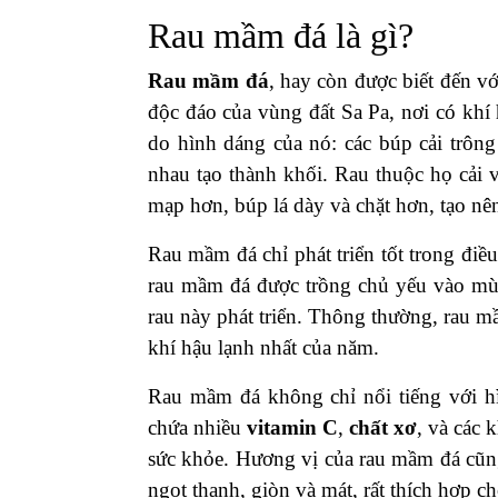
Rau mầm đá là gì?
Rau mầm đá
, hay còn được biết đến v
độc đáo của vùng đất Sa Pa, nơi có khí
do hình dáng của nó: các búp cải trôn
nhau tạo thành khối. Rau thuộc họ cải 
mạp hơn, búp lá dày và chặt hơn, tạo n
Rau mầm đá chỉ phát triển tốt trong điều
rau mầm đá được trồng chủ yếu vào mùa 
rau này phát triển. Thông thường, rau m
khí hậu lạnh nhất của năm.
Rau mầm đá không chỉ nổi tiếng với hì
chứa nhiều
vitamin C
,
chất xơ
, và các
sức khỏe. Hương vị của rau mầm đá cũng 
ngọt thanh, giòn và mát, rất thích hợp 