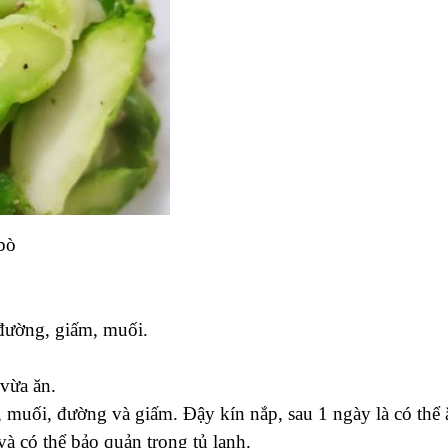
bò
 đường, giấm, muối.
vừa ăn.
ớt, muối, đường và giấm. Đậy kín nắp, sau 1 ngày là có thể 
à có thể bảo quản trong tủ lạnh.