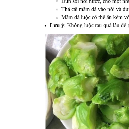
Đun sôi nồi nước, cho một nh
Thả cải mầm đá vào nồi và đun
Mầm đá luộc có thể ăn kèm vớ
Lưu ý
: Không luộc rau quá lâu để 