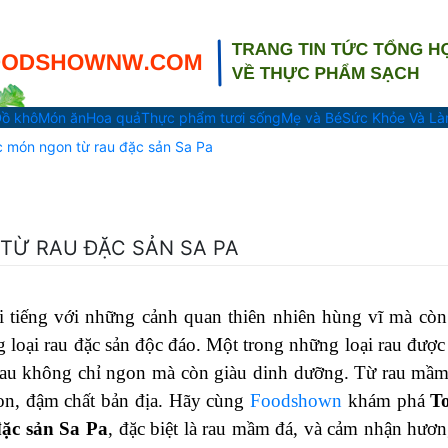
ồ khô
Món ăn
Hoa quả
Thực phẩm tươi sống
Mẹ và Bé
Sức Khỏe Và L
c món ngon từ rau đặc sản Sa Pa
TỪ RAU ĐẶC SẢN SA PA
i tiếng với những cảnh quan thiên nhiên hùng vĩ mà còn
 loại rau đặc sản độc đáo. Một trong những loại rau được
rau không chỉ ngon mà còn giàu dinh dưỡng. Từ rau mầm
gon, đậm chất bản địa. Hãy cùng
Foodshown
khám phá
T
đặc sản Sa Pa
, đặc biệt là rau mầm đá, và cảm nhận hươn