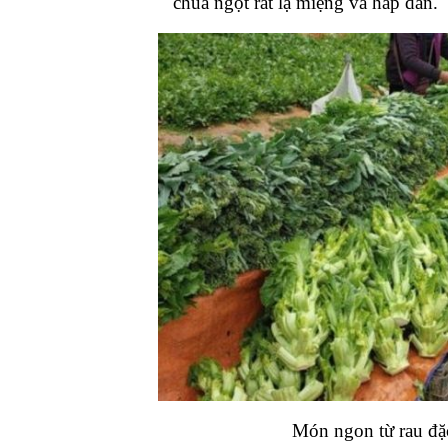
chua ngọt rất lạ miệng và hấp dẫn.
Món ngon từ rau đặ