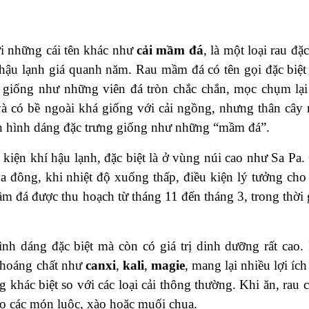
ới những cái tên khác như
cải mầm đá
, là một loại rau đặ
 hậu lạnh giá quanh năm. Rau mầm đá có tên gọi đặc biệt
g giống như những viên đá tròn chắc chắn, mọc chụm lại
và có bề ngoài khá giống với cải ngồng, nhưng thân cây
ên hình dáng đặc trưng giống như những “mầm đá”.
 kiện khí hậu lạnh, đặc biệt là ở vùng núi cao như Sa Pa.
đông, khi nhiệt độ xuống thấp, điều kiện lý tưởng cho 
ầm đá được thu hoạch từ tháng 11 đến tháng 3, trong thời 
nh dáng đặc biệt mà còn có giá trị dinh dưỡng rất cao.
 khoáng chất như
canxi
,
kali
,
magie
, mang lại nhiều lợi íc
khác biệt so với các loại cải thông thường. Khi ăn, rau c
cho các món luộc, xào hoặc muối chua.