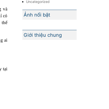
Uncategorized
g và
Ảnh nổi bật
ỉ có
 thể
Giới thiệu chung
g ai
 tại