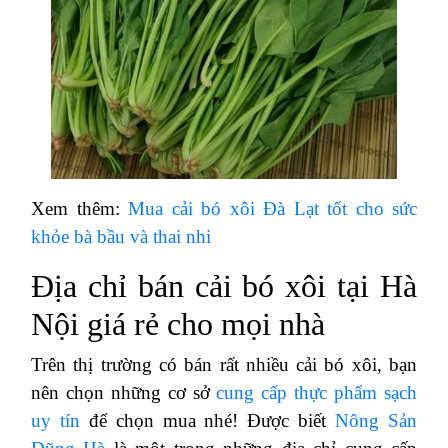
Xem thêm:
Mua cải bó xôi Đà Lạt tốt cho sức
khỏe bà bầu và thai nhi
Địa chỉ bán cải bó xôi tại Hà
Nội giá rẻ cho mọi nhà
Trên thị trường có bán rất nhiều cải bó xôi, bạn
nên chọn những cơ sở
cung cấp thực phẩm sạch
uy tín
để chọn mua nhé! Được biết
Nông Sản