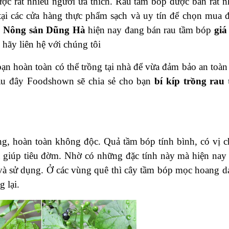
ợc rất nhiều người ưa thích. Rau tầm bóp được bán rất n
tại các cửa hàng thực phẩm sạch và uy tín để chọn mua 
.
Nông sản Dũng Hà
hiện nay đang bán rau tầm bóp
giá
 hãy liên hệ với chúng tôi
bạn hoàn toàn có thể trồng tại nhà để vừa đảm bảo an toàn
Sau đây Foodshown sẽ chia sẻ cho bạn
b
í kíp trồng rau
ng, hoàn toàn không độc. Quả tầm bóp tính bình, có vị c
 và giúp tiêu đờm. Nhờ có những đặc tính này mà hiện nay
à sử dụng. Ở các vùng quê thì cây tầm bóp mọc hoang dại
g lại.