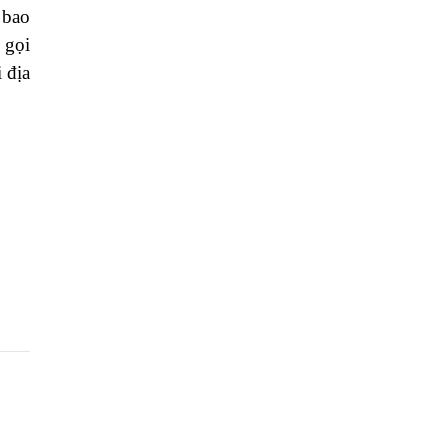
 bao
 gọi
 địa