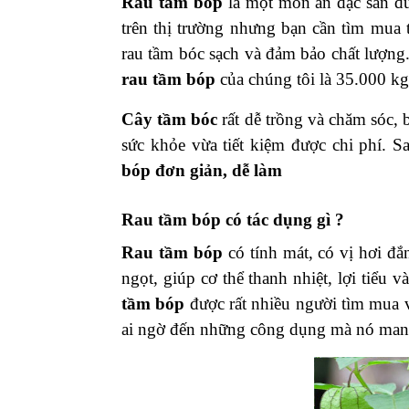
Rau tầm bóp
là một món ăn đặc sản đư
trên thị trường nhưng bạn cần tìm mua 
rau tầm bóc sạch và đảm bảo chất lượng
rau tầm bóp
của chúng tôi là 35.000 kg
Cây tầm bóc
rất dễ trồng và chăm sóc, 
sức khỏe vừa tiết kiệm được chi phí. 
bóp đơn giản, dễ làm
Rau tầm bóp có tác dụng gì ?
Rau tầm bóp
có tính mát, có vị hơi đắ
ngọt, giúp cơ thể thanh nhiệt, lợi tiểu
tầm bóp
được rất nhiều người tìm mua v
ai ngờ đến những công dụng mà nó man