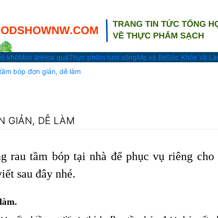
ồ khô
Món ăn
Hoa quả
Thực phẩm tươi sống
Mẹ và Bé
Sức Khỏe Và L
u tầm bóp đơn giản, dễ làm
N GIẢN, DỄ LÀM
g rau tầm bóp tại nhà để phục vụ riêng cho 
iết sau đây nhé.
làm.