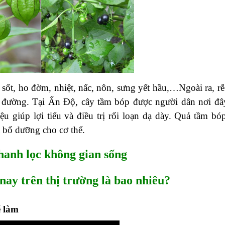
sốt, ho đờm, nhiệt, nấc, nôn, sưng yết hầu,…Ngoài ra, rễ
o đường. Tại Ấn Độ, cây tầm bóp được người dân nơi đâ
ệu giúp lợi tiểu và điều trị rối loạn dạ dày. Quả tầm bóp
 bổ dưỡng cho cơ thể.
anh lọc không gian sống
ay trên thị trường là bao nhiêu?
ễ làm