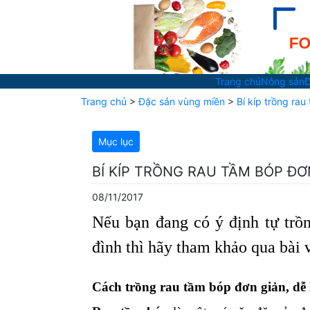
Trang chủ
Nông sản
Đ
Trang chủ
>
Đặc sản vùng miền
>
Bí kíp trồng ra
Mục lục
BÍ KÍP TRỒNG RAU TẦM BÓP ĐƠ
08/11/2017
Nếu bạn đang có ý định tự trồn
đình thì hãy tham khảo qua bài v
Cách trồng rau tầm bóp đơn giản, dễ 