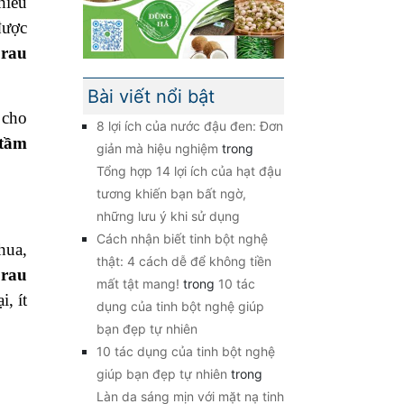
hiều
được
 rau
Bài viết nổi bật
 cho
8 lợi ích của nước đậu đen: Đơn
 tầm
giản mà hiệu nghiệm
trong
Tổng hợp 14 lợi ích của hạt đậu
tương khiến bạn bất ngờ,
những lưu ý khi sử dụng
Cách nhận biết tinh bột nghệ
hua,
thật: 4 cách dễ để không tiền
rau
mất tật mang!
trong
10 tác
, ít
dụng của tinh bột nghệ giúp
bạn đẹp tự nhiên
10 tác dụng của tinh bột nghệ
giúp bạn đẹp tự nhiên
trong
Làn da sáng mịn với mặt nạ tinh