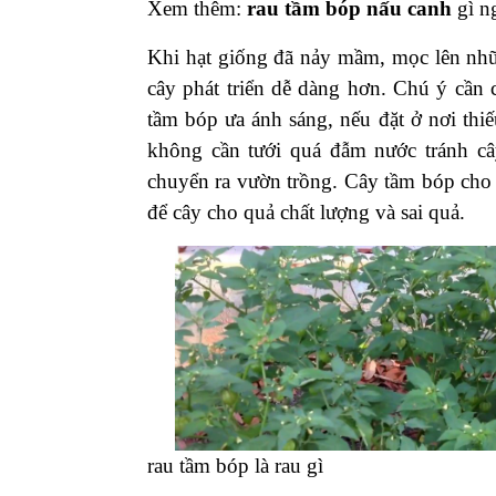
Xem thêm:
rau tầm bóp nấu canh
gì n
Khi hạt giống đã nảy mầm, mọc lên nhữn
cây phát triển dễ dàng hơn. Chú ý cần 
tầm bóp ưa ánh sáng, nếu đặt ở nơi thi
không cần tưới quá đẫm nước tránh câ
chuyển ra vườn trồng.
Cây tầm bóp cho 
để cây cho quả chất lượng và sai quả.
rau tầm bóp là rau gì