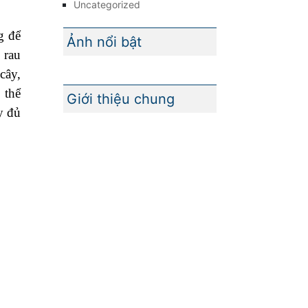
Uncategorized
g để
Ảnh nổi bật
 rau
cây,
 thể
Giới thiệu chung
y đủ