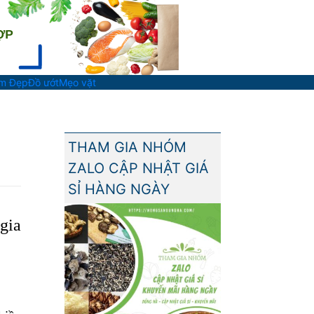
àm Đẹp
Đồ ướt
Mẹo vặt
THAM GIA NHÓM
ZALO CẬP NHẬT GIÁ
SỈ HÀNG NGÀY
gia