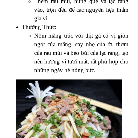
Thêm rau mùi, húng quế và lạc rang
vào, trộn đều để các nguyên liệu thấm
gia vị.
Thưởng Thức:
Nộm măng trúc với thịt gà có vị giòn
ngọt của măng, cay nhẹ của ớt, thơm
của rau mùi và béo bùi của lạc rang, tạo
nên hương vị tươi mát, rất phù hợp cho
những ngày hè nóng bức.