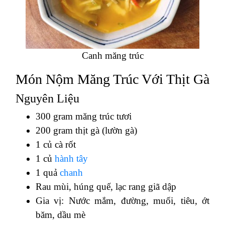
Canh măng trúc
Món Nộm Măng Trúc Với Thịt Gà
Nguyên Liệu
300 gram măng trúc tươi
200 gram thịt gà (lườn gà)
1 củ cà rốt
1 củ
hành tây
1 quả
chanh
Rau mùi, húng quế, lạc rang giã dập
Gia vị: Nước mắm, đường, muối, tiêu, ớt
băm, dầu mè