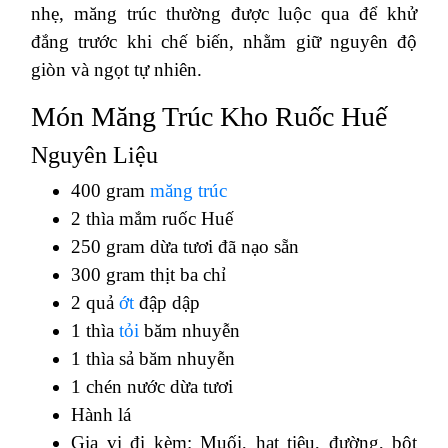
nhẹ, măng trúc thường được luộc qua để khử
đắng trước khi chế biến, nhằm giữ nguyên độ
giòn và ngọt tự nhiên.
Món Măng Trúc Kho Ruốc Huế
Nguyên Liệu
400 gram
măng trúc
2 thìa mắm ruốc Huế
250 gram dừa tươi đã nạo sẵn
300 gram thịt ba chỉ
2 quả
ớt
đập dập
1 thìa
tỏi
băm nhuyễn
1 thìa sả băm nhuyễn
1 chén nước dừa tươi
Hành lá
Gia vị đi kèm: Muối, hạt tiêu, đường, bột