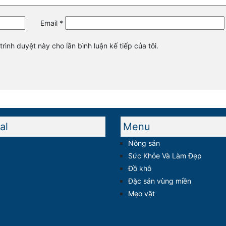
Email
*
trình duyệt này cho lần bình luận kế tiếp của tôi.
al
Menu
Nông sản
Sức Khỏe Và Làm Đẹp
Đồ khô
Đặc sản vùng miền
Mẹo vặt