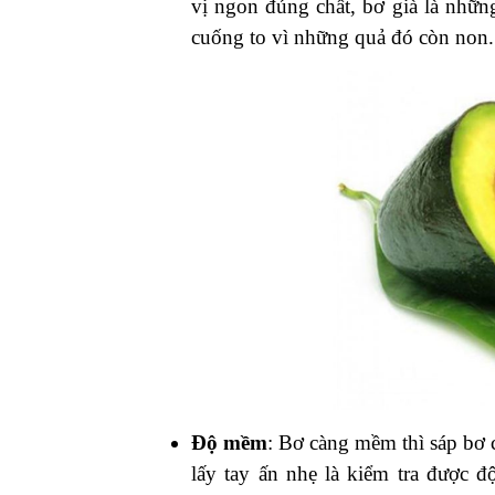
vị ngon đúng chất, bơ già là nhữ
cuống to vì những quả đó còn non.
Độ mềm
: Bơ càng mềm thì sáp bơ
lấy tay ấn nhẹ là kiểm tra được