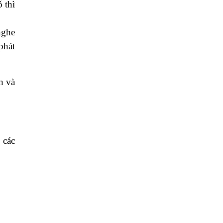
 thì
nghe
phát
n và
 các