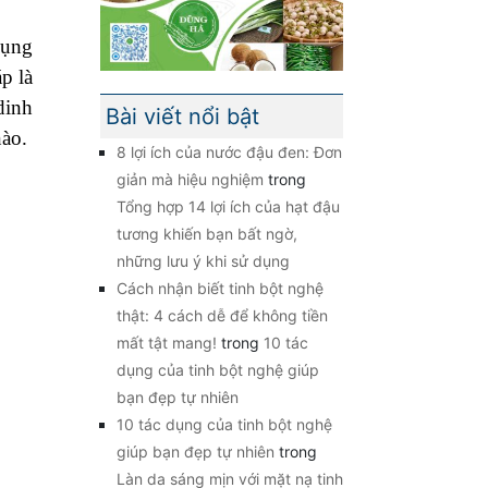
dụng
p là
dinh
Bài viết nổi bật
nào.
8 lợi ích của nước đậu đen: Đơn
giản mà hiệu nghiệm
trong
Tổng hợp 14 lợi ích của hạt đậu
tương khiến bạn bất ngờ,
những lưu ý khi sử dụng
Cách nhận biết tinh bột nghệ
thật: 4 cách dễ để không tiền
mất tật mang!
trong
10 tác
dụng của tinh bột nghệ giúp
bạn đẹp tự nhiên
10 tác dụng của tinh bột nghệ
giúp bạn đẹp tự nhiên
trong
Làn da sáng mịn với mặt nạ tinh