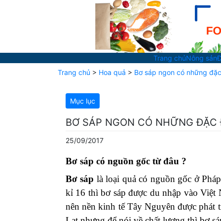
Trang chủ
Nông sản
Đ
Trang chủ
>
Hoa quả
>
Bơ sáp ngon có những đặc
Mục lục
BƠ SÁP NGON CÓ NHỮNG ĐẶC Đ
25/09/2017
Bơ sáp có nguồn gốc từ đâu ?
Bơ sáp
là loại quả có nguồn gốc ở Phá
kỉ 16 thì bơ sáp được du nhập vào Việt 
nên nền kinh tế Tây Nguyên được phát t
Lạt nhưng để nói về chất lượng thì bơ sá