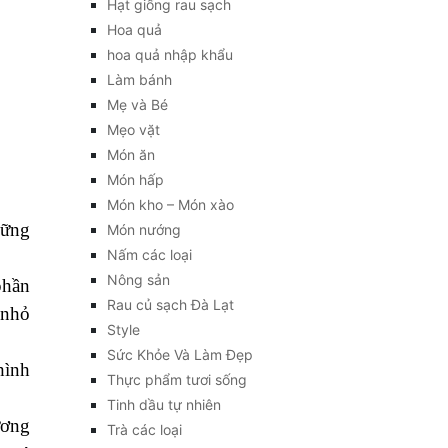
Hạt giống rau sạch
Hoa quả
hoa quả nhập khẩu
Làm bánh
Mẹ và Bé
Mẹo vặt
Món ăn
Món hấp
Món kho – Món xào
hững
Món nướng
Nấm các loại
Nông sản
phần
Rau củ sạch Đà Lạt
 nhỏ
Style
Sức Khỏe Và Làm Đẹp
hình
Thực phẩm tươi sống
Tinh dầu tự nhiên
ương
Trà các loại