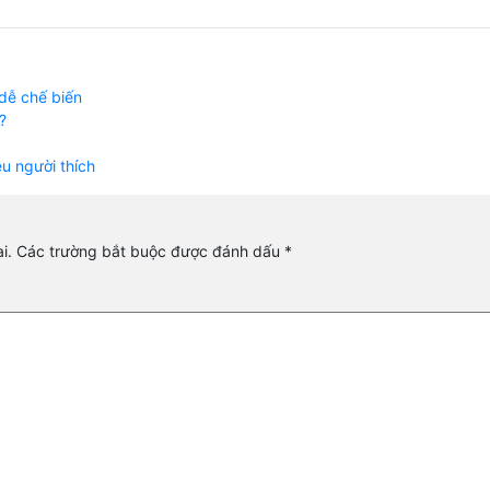
 dễ chế biến
?
ều người thích
i.
Các trường bắt buộc được đánh dấu
*