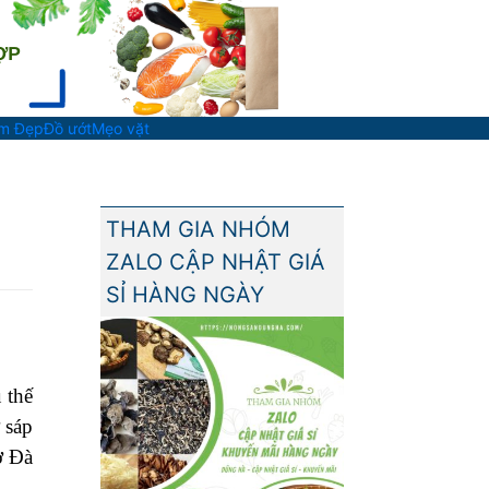
àm Đẹp
Đồ ướt
Mẹo vặt
THAM GIA NHÓM
ZALO CẬP NHẬT GIÁ
SỈ HÀNG NGÀY
 thế
 sáp
ở Đà