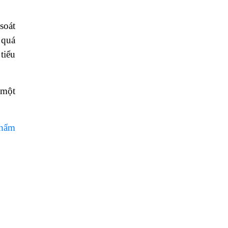
soát
 quá
tiểu
 một
phẩm