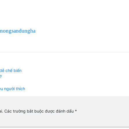
/nongsandungha
 dễ chế biến
?
ều người thích
i.
Các trường bắt buộc được đánh dấu
*