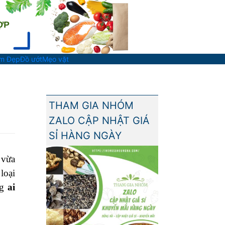
àm Đẹp
Đồ ướt
Mẹo vặt
THAM GIA NHÓM
ZALO CẬP NHẬT GIÁ
SỈ HÀNG NGÀY
 vừa
loại
ng
ai