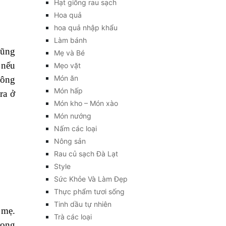
Hạt giống rau sạch
Hoa quả
hoa quả nhập khẩu
Làm bánh
cũng
Mẹ và Bé
 nếu
Mẹo vặt
Món ăn
hông
Món hấp
ra ở
Món kho – Món xào
Món nướng
Nấm các loại
Nông sản
Rau củ sạch Đà Lạt
Style
Sức Khỏe Và Làm Đẹp
Thực phẩm tươi sống
Tinh dầu tự nhiên
 mẹ.
Trà các loại
rong