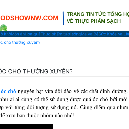
ồ khô
Món ăn
Hoa quả
Thực phẩm tươi sống
Mẹ và Bé
Sức Khỏe Và L
óc chó thường xuyên?
ÓC CHÓ THƯỜNG XUYÊN?
 óc chó
nguyên hạt vừa dồi dào về các chất dinh dưỡng,
hư ai ai cũng có thể sử dụng được quả óc chó bởi mỗi 
ợp với từng đối tượng sử dụng nó. Cùng điểm qua nhữ
để xem bạn thuộc nhóm nào nhé!