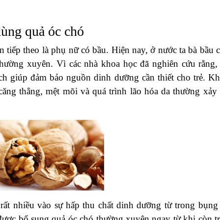
dùng quả óc chó
 tiếp theo là phụ nữ có bầu. Hiện nay, ở nước ta bà bầu 
hường xuyên. Vì các nhà khoa học đã nghiên cứu rằng,
ch giúp đảm bảo nguồn dinh dưỡng cần thiết cho trẻ. K
căng thẳng, mệt mõi và quá trình lão hóa da thường xảy 
c rất nhiều vào sự hấp thu chất dinh dưỡng từ trong bụng
được bổ sung quả óc chó thường xuyên ngay từ khi còn t