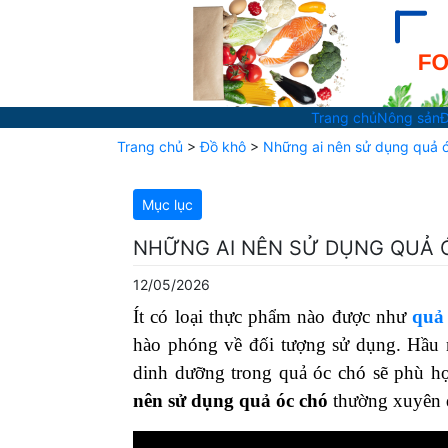
Trang chủ
Nông sản
Đ
Trang chủ
>
Đồ khô
>
Những ai nên sử dụng quả 
Mục lục
NHỮNG AI NÊN SỬ DỤNG QUẢ 
12/05/2026
Ít có loại thực phẩm nào được như
quả
hào phóng về đối tượng sử dụng. Hầu n
dinh dưỡng trong quả óc chó sẽ phù h
nên sử dụng quả óc chó
thường xuyên 