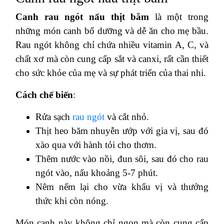
Canh rau ngót nấu thịt băm
là một trong
những món canh bổ dưỡng và dễ ăn cho mẹ bầu.
Rau ngót không chỉ chứa nhiều vitamin A, C, và
chất xơ mà còn cung cấp sắt và canxi, rất cần thiết
cho sức khỏe của mẹ và sự phát triển của thai nhi.
Cách chế biến
:
Rửa sạch
rau ngót
và cắt nhỏ.
Thịt heo băm nhuyễn ướp với gia vị, sau đó
xào qua với hành tỏi cho thơm.
Thêm nước vào nồi, đun sôi, sau đó cho rau
ngót vào, nấu khoảng 5-7 phút.
Nêm nếm lại cho vừa khẩu vị và thưởng
thức khi còn nóng.
Món canh này không chỉ ngon mà còn cung cấp