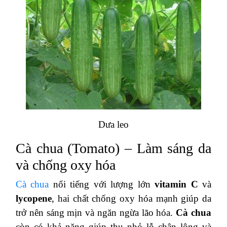
Dưa leo
Cà chua (Tomato) – Làm sáng da
và chống oxy hóa
Cà chua
nổi tiếng với lượng lớn
vitamin C
và
lycopene
, hai chất chống oxy hóa mạnh giúp da
trở nên sáng mịn và ngăn ngừa lão hóa.
Cà chua
còn có khả năng giúp thu nhỏ lỗ chân lông và