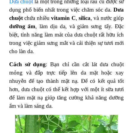
Dưa chuột
là một trong những loại rau củ được sử
dụng phổ biến nhất trong việc chăm sóc da.
Dưa
chuột
chứa nhiều
vitamin C
,
silica
, và nước giúp
dưỡng ẩm
, làm dịu da, và giảm sưng tấy. Đặc
biệt, tính năng làm mát của dưa chuột rất hữu ích
trong việc giảm sưng mắt và cải thiện sự tươi mới
cho làn da.
Cách sử dụng
: Bạn chỉ cần cắt lát dưa chuột
mỏng và đắp trực tiếp lên da mặt hoặc xay
nhuyễn để tạo thành mặt nạ. Để có kết quả tốt
hơn, dưa chuột có thể kết hợp với một ít sữa tươi
để làm mặt nạ giúp tăng cường khả năng dưỡng
ẩm và làm sáng da.