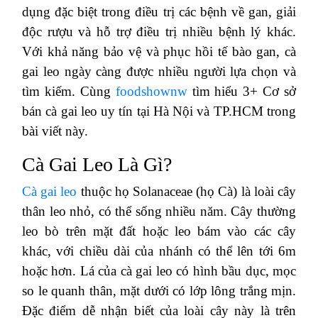
dụng đặc biệt trong điều trị các bệnh về gan, giải
độc rượu và hỗ trợ điều trị nhiều bệnh lý khác.
Với khả năng bảo vệ và phục hồi tế bào gan, cà
gai leo ngày càng được nhiều người lựa chọn và
tìm kiếm. Cùng
foodshownw
tìm hiểu 3+ Cơ sở
bán cà gai leo uy tín tại Hà Nội và TP.HCM trong
bài viết này.
Cà Gai Leo Là Gì?
Cà gai leo
thuộc họ Solanaceae (họ Cà) là loài cây
thân leo nhỏ, có thể sống nhiều năm. Cây thường
leo bò trên mặt đất hoặc leo bám vào các cây
khác, với chiều dài của nhánh có thể lên tới 6m
hoặc hơn. Lá của cà gai leo có hình bầu dục, mọc
so le quanh thân, mặt dưới có lớp lông trắng mịn.
Đặc điểm dễ nhận biết của loài cây này là trên